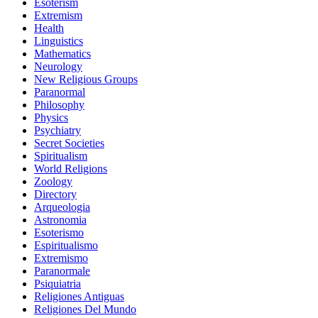
Esoterism
Extremism
Health
Linguistics
Mathematics
Neurology
New Religious Groups
Paranormal
Philosophy
Physics
Psychiatry
Secret Societies
Spiritualism
World Religions
Zoology
Directory
Arqueologia
Astronomia
Esoterismo
Espiritualismo
Extremismo
Paranormale
Psiquiatria
Religiones Antiguas
Religiones Del Mundo