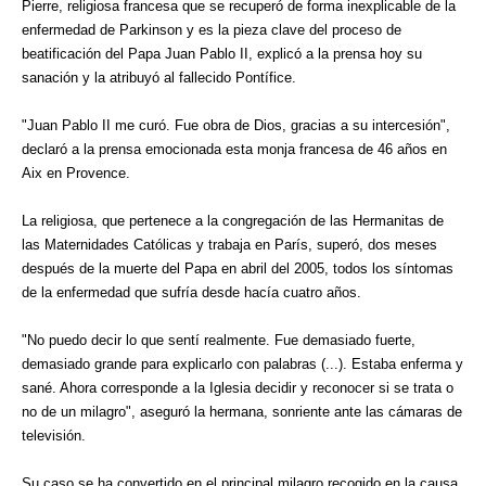
Pierre, religiosa francesa que se recuperó de forma inexplicable de la
enfermedad de Parkinson y es la pieza clave del proceso de
beatificación del Papa Juan Pablo II, explicó a la prensa hoy su
sanación y la atribuyó al fallecido Pontífice.
"Juan Pablo II me curó. Fue obra de Dios, gracias a su intercesión",
declaró a la prensa emocionada esta monja francesa de 46 años en
Aix en Provence.
La religiosa, que pertenece a la congregación de las Hermanitas de
las Maternidades Católicas y trabaja en París, superó, dos meses
después de la muerte del Papa en abril del 2005, todos los síntomas
de la enfermedad que sufría desde hacía cuatro años.
"No puedo decir lo que sentí realmente. Fue demasiado fuerte,
demasiado grande para explicarlo con palabras (...). Estaba enferma y
sané. Ahora corresponde a la Iglesia decidir y reconocer si se trata o
no de un milagro", aseguró la hermana, sonriente ante las cámaras de
televisión.
Su caso se ha convertido en el principal milagro recogido en la causa