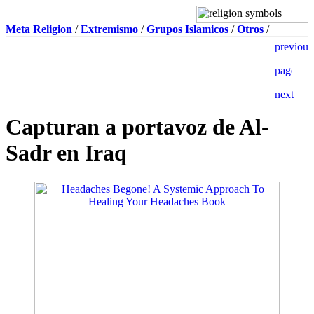
Meta Religion
/
Extremismo
/
Grupos Islamicos
/
Otros
/
Capturan a portavoz de Al-
Sadr en Iraq