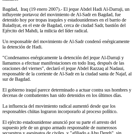
Bagdad, Iraq (19 enero 2007).- El jeque Abdel Hadi Al-Darraji, un
influyente portavoz del movimiento de Al-Sadr en Bagdad, fue
detenido hoy por tropas iraquíes y estadounidenses en el barrio de
Baladiyat, en el este de Bagdad, cerca de ciudad Sadr, bastión del
Ejército del Mahdi, la milicia del líder radical.
Un responsable del movimiento de Al-Sadr condenó enérgicamente
la detención de Hadi.
"Condenamos enérgicamente la detención del jeque Al-Darraji y
llamamos a efectuar manifestaciones en todo Iraq, después de las
oraciones del viernes", declaró el jeque Abdel Razzaq al Nadaui,
responsable de la corriente de Al-Sadr en la ciudad santa de Najaf, al
sur de Bagdad.
El gobierno iraquí parece determinado a actuar contra sus hombres y
decenas de combatientes han sido detenidos en los últimos días.
La influencia del movimiento radical aumentó desde que los
responsables chiitas lograron incorporarlo al proceso político.
El ejército estadounidense anunció por su parte el arresto del
supuesto jefe de un grupo armado responsable de numerosos
secuestros y asesinatos de civiles, y "afiliado a Abu Dereh", sin