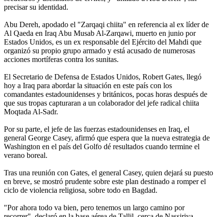
precisar su identidad.
Abu Dereh, apodado el "Zarqaqi chiita" en referencia al ex líder de
Al Qaeda en Iraq Abu Musab Al-Zarqawi, muerto en junio por
Estados Unidos, es un ex responsable del Ejército del Mahdi que
organizó su propio grupo armado y está acusado de numerosas
acciones mortíferas contra los sunitas.
El Secretario de Defensa de Estados Unidos, Robert Gates, llegó
hoy a Iraq para abordar la situación en este país con los
comandantes estadounidenses y británicos, pocas horas después de
que sus tropas capturaran a un colaborador del jefe radical chiita
Moqtada Al-Sadr.
Por su parte, el jefe de las fuerzas estadounidenses en Iraq, el
general George Casey, afirmó que espera que la nueva estrategia de
Washington en el país del Golfo dé resultados cuando termine el
verano boreal.
Tras una reunión con Gates, el general Casey, quien dejará su puesto
en breve, se mostró prudente sobre este plan destinado a romper el
ciclo de violencia religiosa, sobre todo en Bagdad.
"Por ahora todo va bien, pero tenemos un largo camino por
recorrer", declaró en la base aérea de Tallil, cerca de Nassiriya.