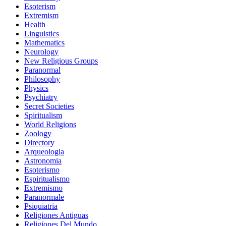
Esoterism
Extremism
Health
Linguistics
Mathematics
Neurology
New Religious Groups
Paranormal
Philosophy
Physics
Psychiatry
Secret Societies
Spiritualism
World Religions
Zoology
Directory
Arqueologia
Astronomia
Esoterismo
Espiritualismo
Extremismo
Paranormale
Psiquiatria
Religiones Antiguas
Religiones Del Mundo