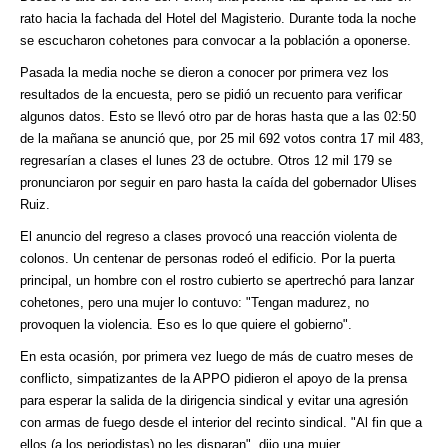
rato hacia la fachada del Hotel del Magisterio. Durante toda la noche
se escucharon cohetones para convocar a la población a oponerse.
Pasada la media noche se dieron a conocer por primera vez los
resultados de la encuesta, pero se pidió un recuento para verificar
algunos datos. Esto se llevó otro par de horas hasta que a las 02:50
de la mañana se anunció que, por 25 mil 692 votos contra 17 mil 483,
regresarían a clases el lunes 23 de octubre. Otros 12 mil 179 se
pronunciaron por seguir en paro hasta la caída del gobernador Ulises
Ruiz.
El anuncio del regreso a clases provocó una reacción violenta de
colonos. Un centenar de personas rodeó el edificio. Por la puerta
principal, un hombre con el rostro cubierto se apertrechó para lanzar
cohetones, pero una mujer lo contuvo: "Tengan madurez, no
provoquen la violencia. Eso es lo que quiere el gobierno".
En esta ocasión, por primera vez luego de más de cuatro meses de
conflicto, simpatizantes de la APPO pidieron el apoyo de la prensa
para esperar la salida de la dirigencia sindical y evitar una agresión
con armas de fuego desde el interior del recinto sindical. "Al fin que a
ellos (a los periodistas) no les disparan", dijo una mujer.